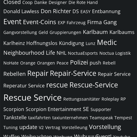
Closed
Coop
Danke
Designer
Die Rote Hand
Don Richter
Donald Lawless
DS
Entbannung
EASY
Event
Event-Coins
Firma
Gang
EXP
Fahrzeug
Karlbaum
Karlbaums
Gangvorstellung
Geld
Gruppierungen
Medic
Karlheinz Hoffnungslos
Kündigung
Lunz
Neighbourhood Life
NHL
NoctuaEsports
Noctua Logistik
Polizei
push
NoHate
Orange
Orangen
Peace
Rebell
Repair
Repair-Service
Rebellen
Repair Service
rescue
Rescue-Service
Reperatur Service
Rescue Service
Rettungssanitäter
Roleplay
RP
SE
Scorpion
Scorpion Entertainment
Supporter
Tankstelle
taxifahrten
taxiunternehmen
Teamspeak
Tempest
Vorstellung
update
Tuning
V2
Vertrag
Vorstelleung
WuhuuuEvent!
Waffen
Weihnachten
Werbung
Youtube