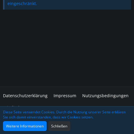
eingeschränkt.
Datenschutzerklärung
Impressum
Nutzungsbedingungen
Mitglieder
Diese Seite verwendet Cookies. Durch die Nutzung unserer Seite erklären
Sie sich damit einverstanden, dass wir Cookies setzen.
Community-Software:
WoltLab Suite™
Design: Grafidea
Weitere Informationen
Schließen