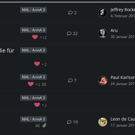
Jeffrey Rock
NHL - ArmA 3
2
4. Februar 20
Aru
NHL - ArmA 3
22
30. Januar 20
12
ie für
NHL - ArmA 3
2
Paul Karlso
NHL - ArmA 3
7
24. Januar 20
2
NHL - ArmA 3
2
Leon de Ca
NHL - ArmA 3
19
17. Januar 20