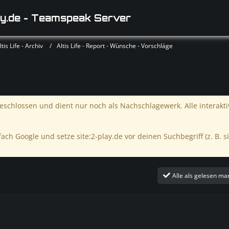
y.de - Teamspeak Server
is Life - Archiv
Altis Life - Report - Wünsche - Vorschläge
schlossen und dient nur noch als Nachschlagewerk. Alle interakt
ach Google und setze site:2-play.de vor deinen Suchbegriff (z. B. si
Alle als gelesen ma