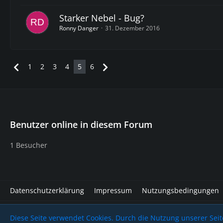
Starker Nebel - Bug?
Ronny Danger
31. Dezember 2016
1
2
3
4
5
6
Benutzer online in diesem Forum
1 Besucher
Datenschutzerklärung
Impressum
Nutzungsbedingungen
Community-Software:
WoltLab Suite™
Diese Seite verwendet Cookies. Durch die Nutzung unserer Seite