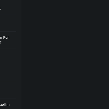
17
on Ron
17
aelish