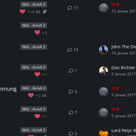
3PR
NHL - ArmA 3
11
12. Januar 20
10
NHL - ArmA 3
3
John The D
NHL - ArmA 3
15
10. Januar 20
Don Richter
NHL - ArmA 3
1
6. Januar 2017
1
timmung
3PR
NHL - ArmA 3
3
5. Januar 2017
2
3PR
NHL - ArmA 3
7
5. Januar 2017
1
Lord Petyr B
NHL - ArmA 3
3