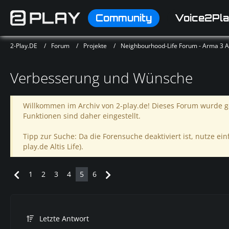
Community
Voice2Pla
2-Play.DE
Forum
Projekte
Neighbourhood-Life Forum - Arma 3 Alt
Verbesserung und Wünsche
Willkommen im Archiv von 2-play.de! Dieses Forum wurde ge
Funktionen sind daher eingestellt.
Tipp zur Suche: Da die Forensuche deaktiviert ist, nutze einf
play.de Altis Life).
1
2
3
4
5
6
Letzte Antwort