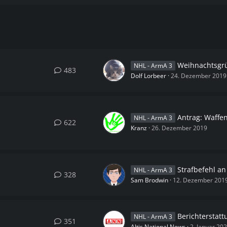
Weihnachtsgr
NHL - ArmA 3
483
Dolf Lorbeer
24. Dezember 2019
Antrag: Waffengenehmigung zum S
NHL - ArmA 3
622
Kranz
26. Dezember 2019
Strafbefehl an die B
NHL - ArmA 3
328
Sam Brodwin
12. Dezember 201
Berichterstattungen im Jan
NHL - ArmA 3
351
Altis National News
2. Januar 20