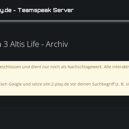
y.de - Teamspeak Server
Altis Life - Archiv
schlossen und dient nur noch als Nachschlagewerk. Alle interakt
ach Google und setze site:2-play.de vor deinen Suchbegriff (z. B. si