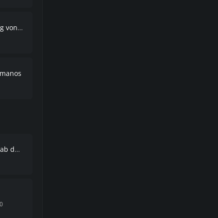
dy Rebels
rmanos
01.2040
0