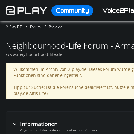
Community
Voice2Pla
2-Play.DE
Forum
Projekte
Neighbourhood-Life Forum - Arma 3 
www.neighbourhood-life.de
Willkommen im Archiv von 2-play.de! Dieses Forum wurde ge
Funktionen sind daher eingestellt.
Tipp zur Suche: Da die Forensuche deaktiviert ist, nutze einf
play.de Altis Life).
Informationen
Allgemeine Informationen rund um den Server