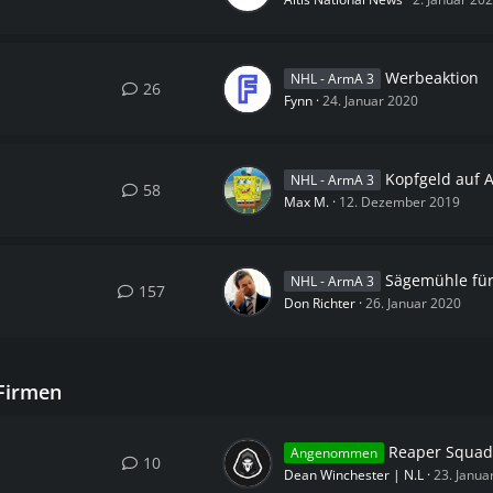
Werbeaktion
NHL - ArmA 3
26
Fynn
24. Januar 2020
Kopfgeld auf Arthur
NHL - ArmA 3
58
Max M.
12. Dezember 2019
Sägemühle für 
NHL - ArmA 3
157
Don Richter
26. Januar 2020
 Firmen
Reaper Squad
Angenommen
10
Dean Winchester | N.L
23. Janua