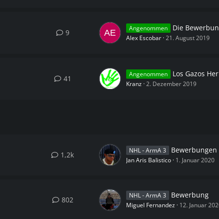
Die Bewerbung von Bloo
Angenommen
9
Alex Escobar
21. August 2019
Los Gazos He
Angenommen
41
Kranz
2. Dezember 2019
Bewerbungen ab dem 01.
NHL - ArmA 3
1,2k
Jan Aris Balistico
1. Januar 2020
Bewerbung
NHL - ArmA 3
802
Miguel Fernandez
12. Januar 202