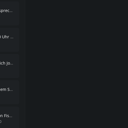
4.02.2020
Version 8.0
n Flint?
Sturm!
ischen
0