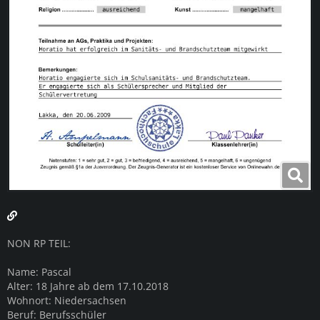
NON RP TEIL:
Name: Pascal
Alter: 18 Jahre ab dem 17.10.2018
Wohnort: Niedersachsen
Beruf: Berufsschüler