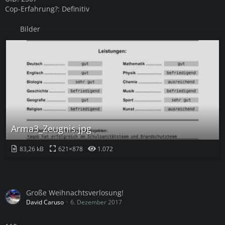
Cop-Erfahrung?: Definitiv
Bilder
Arma3_Zeugnis.jpg
83,26 kB
621×878
1.072
Große Weihnachtsverlosung!
David Caruso
6. Dezember 2017