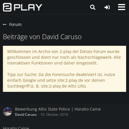
Forum
Beiträge von David Caruso
Willkommen im Archiv von 2-play.de! Dieses Forum wurde
geschlossen und dient nur noch als Nachschlagewerk. Alle
interaktiven Funktionen sind daher eingestellt.
Tipp zur Suche: Da die Forensuche deaktiviert ist, nutze
einfach Google und setze site:2-play.de vor deinen
Suchbegriff (z. B. site:2-play.de Altis Life).
Bewerbung Altis State Police | Horatio Caine
David Caruso
10. Oktober 2018
Horatio Caine