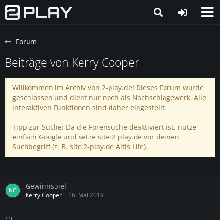
Forum
Beiträge von Kerry Cooper
Willkommen im Archiv von 2-play.de! Dieses Forum wurde
geschlossen und dient nur noch als Nachschlagewerk. Alle
interaktiven Funktionen sind daher eingestellt.
Tipp zur Suche: Da die Forensuche deaktiviert ist, nutze
einfach Google und setze site:2-play.de vor deinen
Suchbegriff (z. B. site:2-play.de Altis Life).
Gewinnspiel
Kerry Cooper
16. Mai 2019
13