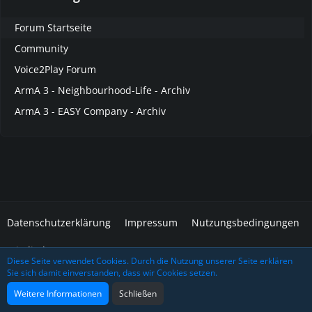
Forum Startseite
Community
Voice2Play Forum
ArmA 3 - Neighbourhood-Life - Archiv
ArmA 3 - EASY Company - Archiv
Datenschutzerklärung
Impressum
Nutzungsbedingungen
Mitglieder
Diese Seite verwendet Cookies. Durch die Nutzung unserer Seite erklären
Sie sich damit einverstanden, dass wir Cookies setzen.
Community-Software:
WoltLab Suite™
Design: Grafidea
Weitere Informationen
Schließen