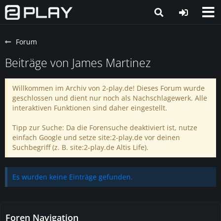
Forum
Beiträge von James Martinez
Willkommen im Archiv von 2-play.de! Dieses Forum wurde
geschlossen und dient nur noch als Nachschlagewerk. Alle
interaktiven Funktionen sind daher eingestellt.
Tipp zur Suche: Da die Forensuche deaktiviert ist, nutze
einfach Google und setze site:2-play.de vor deinen
Suchbegriff (z. B. site:2-play.de Altis Life).
Es wurden keine Einträge gefunden.
Foren Navigation