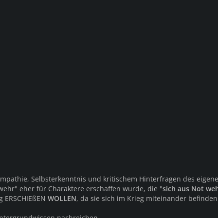
 Empathie, Selbsterkenntnis und kritischem Hinterfragen des eigen
ehr" eher für Charaktere erschaffen wurde, die "
sich aus Not we
tig ERSCHIEßEN
WOLLEN
, da sie sich im Krieg miteinander befinden
intergrundwissen nachreichen...