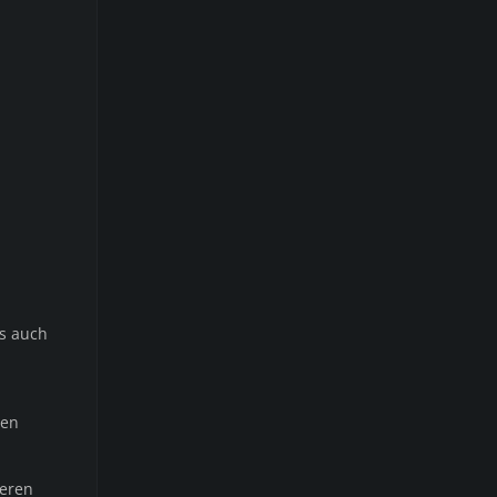
ps auch
den
deren