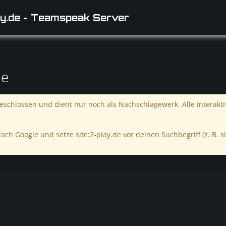
y.de - Teamspeak Server
de
schlossen und dient nur noch als Nachschlagewerk. Alle interakt
ach Google und setze site:2-play.de vor deinen Suchbegriff (z. B. si