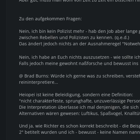
Zu den aufgekommen Fragen:
Nein, ich bin kein Polizist mehr - hab den Job aber lang
zwischen Rebellen und Polizisten zu kennen. (q.e.d.)
Das ändert jedoch nichts an der Ausnahmeregel "Notwehr" -
Nein, ich habe an Euch nichts auszusetzen - wie sollte ich
Falls jedoch meine gewohnt naßforsche und bewusst ins L
@ Brad Burns: Würde ich gerne was zu schreiben, versteh
reininterpretiere...
Heiopei ist keine Beleidigung, sondern eine Definition:
"nicht charakterfeste, sprunghafte, unzuverlässige Perso
Die Interpretation überlasse ich mal denjenigen, die si
Alternativen wären gewesen: Luftikus, Spaßvogel, Knalltü
Und ja, wie Richter es schon korrekt beschreibt - die Beis
2" betitelt wurden und ich - bewusst - keine Namen nannt