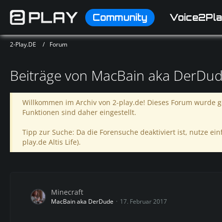
Community
Voice2Pla
2-Play.DE
Forum
Beiträge von MacBain aka DerDu
Willkommen im Archiv von 2-play.de! Dieses Forum wurde ge
Funktionen sind daher eingestellt.
Tipp zur Suche: Da die Forensuche deaktiviert ist, nutze einf
play.de Altis Life).
Minecraft
MacBain aka DerDude
17. Februar 2017