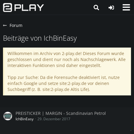
Forum
Beiträge von IchBinEasy
Willkommen im Archiv von 2-play.de! Dieses Forum wurde
geschlossen und dient nur noch als Nachschlagewerk. Alle
interaktiven Funktionen sind daher eingestellt.
Tipp zur Suche: Da die Forensuche deaktiviert ist, nutze
einfach Google und setze site:2-play.de vor deinen
Suchbegriff (z. B. site:2-play.de Altis Life).
PREISTICKER | MARGIN - Scandinavian Petrol
IchBinEasy
29. Dezember 2017
_