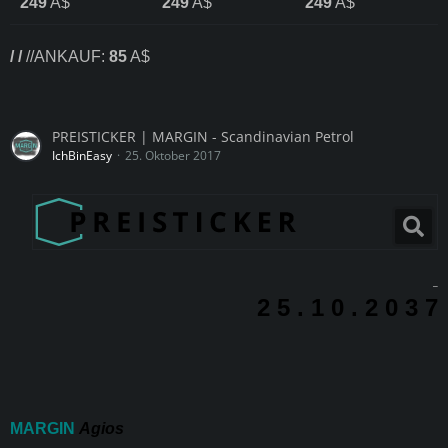
249
A$
249
A$
249
A$
/ /
//ANKAUF:
85
A$
PREISTICKER | MARGIN - Scandinavian Petrol
IchBinEasy
25. Oktober 2017
_
2 5 . 1 0 . 2 0 3 7
MARGIN
Agios