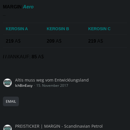
MARGIN
Aero
_
KEROSIN A
KEROSIN B
KEROSIN C
219
A$
209
A$
219
A$
/ /
//ANKAUF:
85
A$
Altis muss weg vom Entwicklungsland
IchBinEasy
15. November 2017
EMAIL
PREISTICKER | MARGIN - Scandinavian Petrol