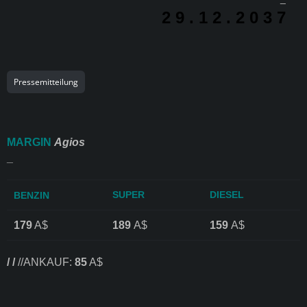
2 9 . 1 2 . 2 0 3 7
Pressemitteilung
MARGIN
Agios
_
SUPER
DIESEL
BENZIN
179
A$
189
A$
159
A$
/ /
//ANKAUF:
85
A$