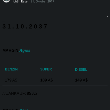
IchBinEasy
31. Oktober 2017
_
3 1 . 1 0 . 2 0 3 7
MARGIN
Agios
_
BENZIN
SUPER
DIESEL
179
A$
189
A$
149
A$
/ /
//ANKAUF:
85
A$