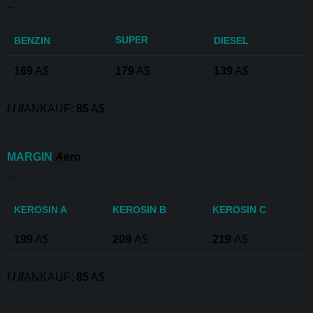
_
SUPER
BENZIN
DIESEL
169
A$
179
A$
139
A$
/ / //
ANKAUF:
85
A$
MARGIN
Aero
_
KEROSIN A
KEROSIN B
KEROSIN C
199
A$
209
A$
219
A$
/ / //
ANKAUF:
85
A$