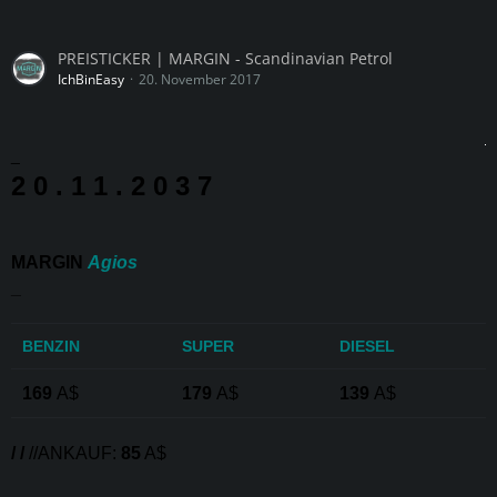
PREISTICKER | MARGIN - Scandinavian Petrol
IchBinEasy
20. November 2017
_
2 0 . 1 1 . 2 0 3 7
MARGIN
Agios
_
BENZIN
SUPER
DIESEL
169
A$
179
A$
139
A$
/ /
//ANKAUF:
85
A$