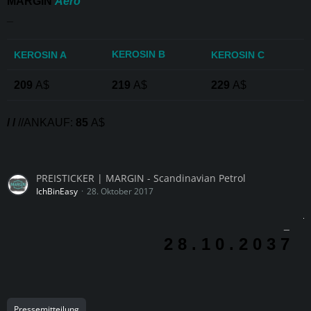
MARGIN
Aero
_
KEROSIN B
KEROSIN A
KEROSIN C
209
A$
219
A$
229
A$
/ /
//ANKAUF:
85
A$
PREISTICKER | MARGIN - Scandinavian Petrol
IchBinEasy
28. Oktober 2017
_
2 8 . 1 0 . 2 0 3 7
Pressemitteilung