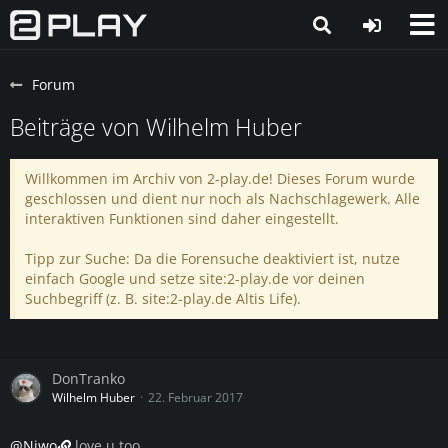
Forum
Beiträge von Wilhelm Huber
Willkommen im Archiv von 2-play.de! Dieses Forum wurde
geschlossen und dient nur noch als Nachschlagewerk. Alle
interaktiven Funktionen sind daher eingestellt.
Tipp zur Suche: Da die Forensuche deaktiviert ist, nutze
einfach Google und setze site:2-play.de vor deinen
Suchbegriff (z. B. site:2-play.de Altis Life).
DonTranko
Wilhelm Huber
22. Februar 2017
@Niwo
love u too...