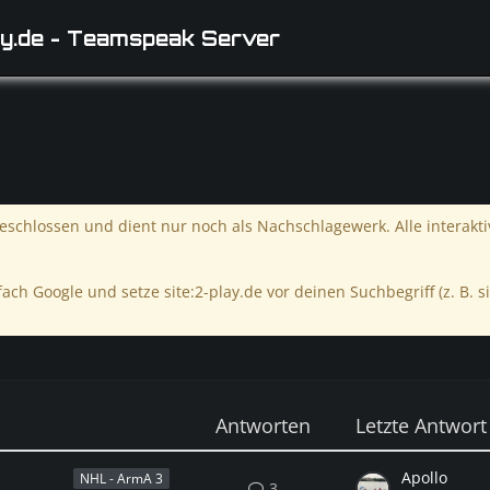
y.de - Teamspeak Server
schlossen und dient nur noch als Nachschlagewerk. Alle interakt
ach Google und setze site:2-play.de vor deinen Suchbegriff (z. B. si
Antworten
Letzte Antwort
Apollo
NHL - ArmA 3
3