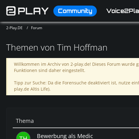
Community
Voice2Pla
2-Play.DE
Forum
Themen von Tim Hoffman
Willkommen im Archiv von 2-play.de! Dieses Forum wurde ge
Funktionen sind daher eingestellt.
Tipp zur Suche: Da die Forensuche deaktiviert ist, nutze einf
play.de Altis Life).
Thema
Bewerbung als Medic