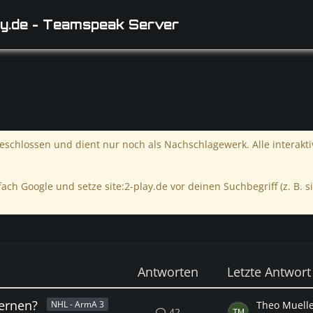
y.de - Teamspeak Server
schlossen und dient nur noch als Nachschlagewerk. Alle interakt
ach Google und setze site:2-play.de vor deinen Suchbegriff (z. B. si
Antworten
Letzte Antwort
fernen?
Theo Muell
NHL - ArmA 3
42