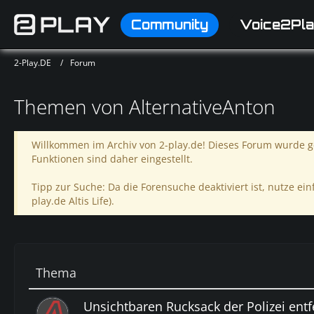
Community
Voice2Pla
2-Play.DE
Forum
Themen von AlternativeAnton
Willkommen im Archiv von 2-play.de! Dieses Forum wurde ge
Funktionen sind daher eingestellt.
Tipp zur Suche: Da die Forensuche deaktiviert ist, nutze einf
play.de Altis Life).
Thema
Unsichtbaren Rucksack der Polizei ent