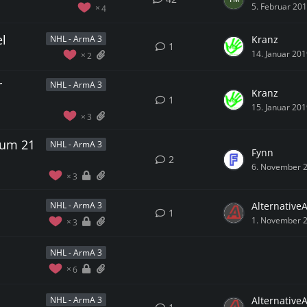
5. Februar 20
4
el
Kranz
NHL - ArmA 3
1
14. Januar 20
2
r
NHL - ArmA 3
Kranz
1
15. Januar 20
3
 um 21
NHL - ArmA 3
Fynn
2
6. November 
3
Alternative
NHL - ArmA 3
1
1. November 
3
NHL - ArmA 3
6
Alternative
NHL - ArmA 3