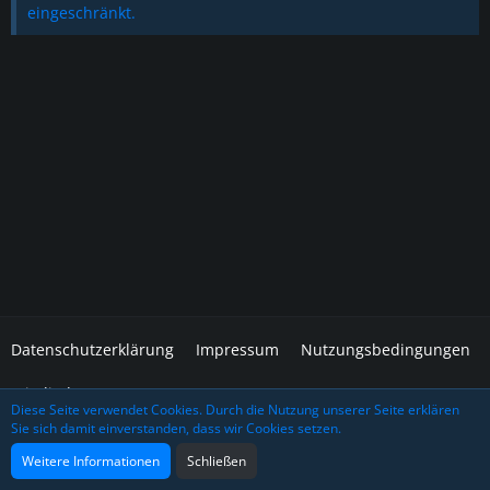
eingeschränkt.
Datenschutzerklärung
Impressum
Nutzungsbedingungen
Mitglieder
Diese Seite verwendet Cookies. Durch die Nutzung unserer Seite erklären
Sie sich damit einverstanden, dass wir Cookies setzen.
Community-Software:
WoltLab Suite™
Design: Grafidea
Weitere Informationen
Schließen