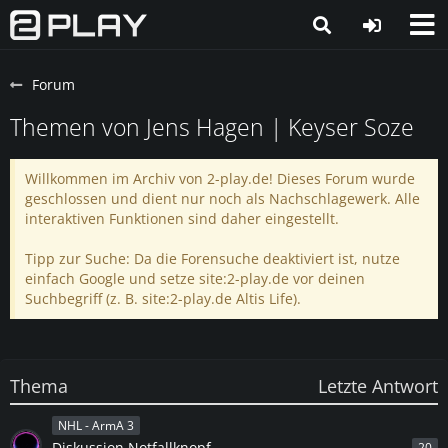
Forum
Themen von Jens Hagen | Keyser Soze
Willkommen im Archiv von 2-play.de! Dieses Forum wurde
geschlossen und dient nur noch als Nachschlagewerk. Alle
interaktiven Funktionen sind daher eingestellt.
Tipp zur Suche: Da die Forensuche deaktiviert ist, nutze
einfach Google und setze site:2-play.de vor deinen
Suchbegriff (z. B. site:2-play.de Altis Life).
Thema
Letzte Antwort
NHL - ArmA 3
Diskussion Notfallknopf
20