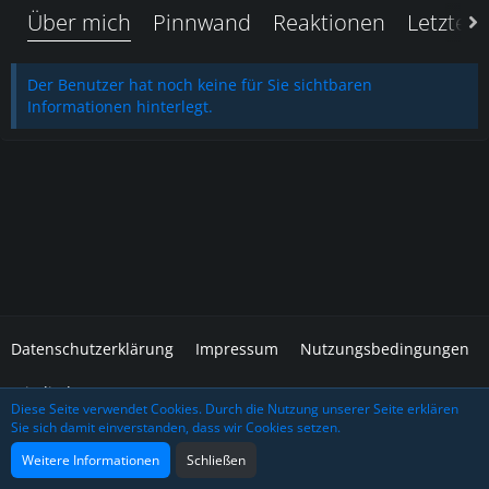
Über mich
Pinnwand
Reaktionen
Letzte A
Der Benutzer hat noch keine für Sie sichtbaren
Informationen hinterlegt.
Datenschutzerklärung
Impressum
Nutzungsbedingungen
Mitglieder
Diese Seite verwendet Cookies. Durch die Nutzung unserer Seite erklären
Sie sich damit einverstanden, dass wir Cookies setzen.
Community-Software:
WoltLab Suite™
Design: Grafidea
Weitere Informationen
Schließen