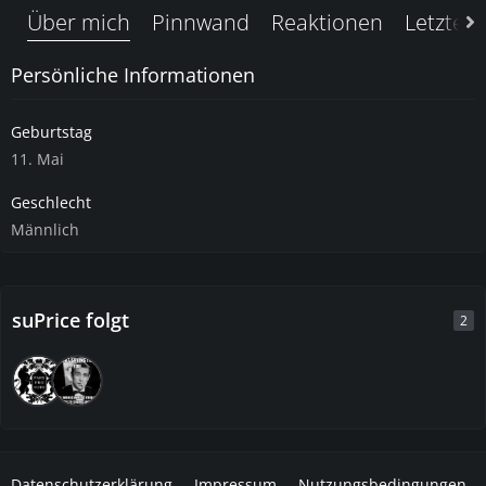
Über mich
Pinnwand
Reaktionen
Letzte A
Persönliche Informationen
Geburtstag
11. Mai
Geschlecht
Männlich
suPrice folgt
2
Datenschutzerklärung
Impressum
Nutzungsbedingungen