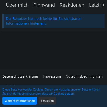
Über mich
Pinnwand
Reaktionen
Letzte A
Der Benutzer hat noch keine für Sie sichtbaren
Informationen hinterlegt.
Datenschutzerklärung
Impressum
Nutzungsbedingungen
Mitglieder
Diese Seite verwendet Cookies. Durch die Nutzung unserer Seite erklären
Sie sich damit einverstanden, dass wir Cookies setzen.
Community-Software:
WoltLab Suite™
Design: Grafidea
Weitere Informationen
Schließen