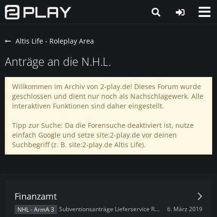
Altis Life - Roleplay Area
Anträge an die N.H.L.
Willkommen im Archiv von 2-play.de! Dieses Forum wurde
geschlossen und dient nur noch als Nachschlagewerk. Alle
interaktiven Funktionen sind daher eingestellt.
Tipp zur Suche: Da die Forensuche deaktiviert ist, nutze
einfach Google und setze site:2-play.de vor deinen
Suchbegriff (z. B. site:2-play.de Altis Life).
Finanzamt
6. März 2019
Subventionsanträge Lieferservice Redl
NHL - ArmA 3