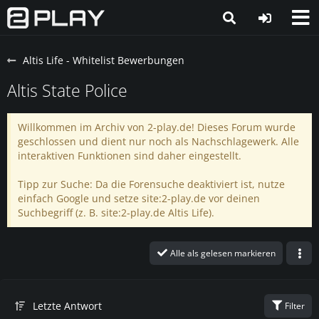
Altis Life - Whitelist Bewerbungen
Altis State Police
Willkommen im Archiv von 2-play.de! Dieses Forum wurde
geschlossen und dient nur noch als Nachschlagewerk. Alle
interaktiven Funktionen sind daher eingestellt.
Tipp zur Suche: Da die Forensuche deaktiviert ist, nutze
einfach Google und setze site:2-play.de vor deinen
Suchbegriff (z. B. site:2-play.de Altis Life).
Alle als gelesen markieren
Letzte Antwort
Filter