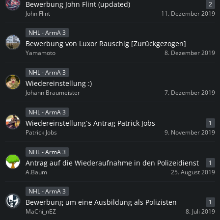
Bewerbung John Flint (updated)
2
John Flint
11. Dezember 2019
NHL - ArmA 3
Bewerbung von Luxor Rauschig [Zurückgezogen]
Yamamoto
8. Dezember 2019
NHL - ArmA 3
Wiedereinstellung :)
Johann Braumeister
7. Dezember 2019
NHL - ArmA 3
Wiedereinstellung´s Antrag Patrick Jobs
1
Patrick Jobs
9. November 2019
NHL - ArmA 3
Antrag auf die Wiederaufnahme in den Polizeidienst
1
A.Baum
25. August 2019
NHL - ArmA 3
Bewerbung um eine Ausbildung als Polizisten
1
MaChi_nEZ
8. Juli 2019