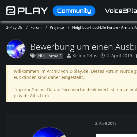
Community
Voice2Pla
2-Play.DE
Forum
Projekte
Neighbourhood-Life Forum - Arma 3 Alt
Bewerbung um einen Ausbil
Kisten Felps
2. April 2019
NHL - ArmA 3
Willkommen im Archiv von 2-play.de! Dieses Forum wurde ge
Funktionen sind daher eingestellt.
Tipp zur Suche: Da die Forensuche deaktiviert ist, nutze einf
play.de Altis Life).
2. April 2019