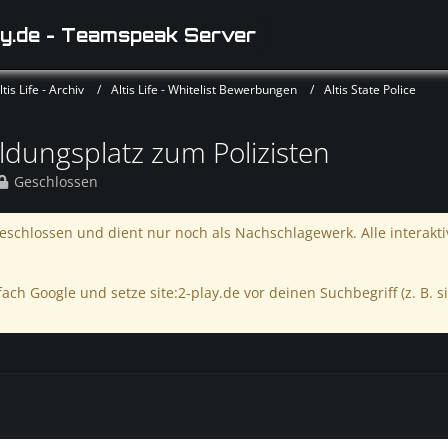
y.de - Teamspeak Server
is Life - Archiv
Altis Life - Whitelist Bewerbungen
Altis State Police
dungsplatz zum Polizisten
Geschlossen
schlossen und dient nur noch als Nachschlagewerk. Alle interakt
ach Google und setze site:2-play.de vor deinen Suchbegriff (z. B. si