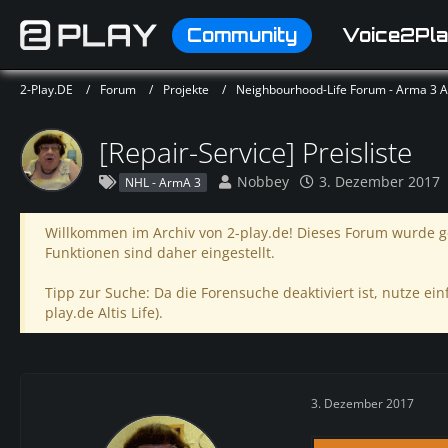
Community
Voice2Pla
2-Play.DE
Forum
Projekte
Neighbourhood-Life Forum - Arma 3 Alt
[Repair-Service] Preisliste
Nobbey
3. Dezember 2017
NHL - ArmA 3
Willkommen im Archiv von 2-play.de! Dieses Forum wurde ge
Funktionen sind daher eingestellt.
Tipp zur Suche: Da die Forensuche deaktiviert ist, nutze einf
play.de Altis Life).
3. Dezember 2017