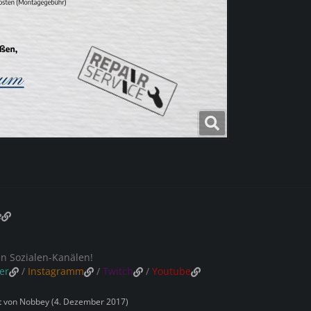
e
en Sozialen-Kanälen!
er
/
Instagramm
/
Twitch
/
Youtube
zt von
Nobbey
(
4. Dezember 2017
)