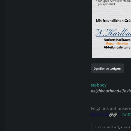
Spoiler anzeigen
Nobbey
neighbourhood-life.d
Folgt uns auf unser
Facebook
/
Twitt
Einmal editiert, zulet