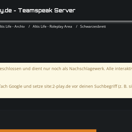
y.de - Teamspeak Server
is Life - Archiv
Altis Life - Roleplay Area
Schwarzesbrett
schlossen und dient nur noch als Nachschlagewerk. Alle interakt
ach Google und setze site:2-play.de vor deinen Suchbegriff (z. B. si