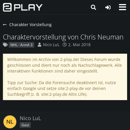
Charakter Vorstellung
Charaktervorstellung von Chris Neuman
Nico LuL
2. Mai 2018
NHL - ArmA 3
Willkommen im Archiv von 2-play.de! Dieses Forum wurde
geschlossen und dient nur noch als Nachschlagewerk. Alle
interaktiven Funktionen sind daher eingestellt.
Tipp zur Suche: Da die Forensuche deaktiviert ist, nutze
einfach Google und setze site:2-play.de vor deinen
Suchbegriff (z. B. site:2-play.de Altis Life).
Nico LuL
Gast