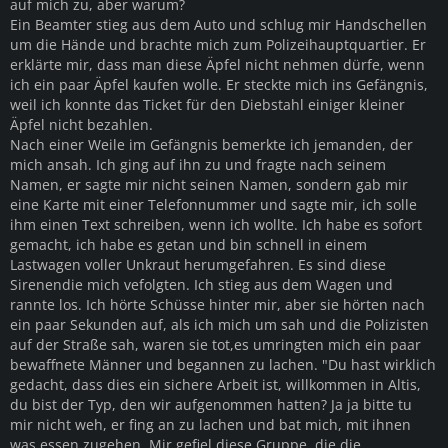
auf mich zu, aber warum?
Ein Beamter stieg aus dem Auto und schlug mir Handschellen
um die Hände und brachte mich zum Polizeihauptquartier. Er
erklärte mir, dass man diese Äpfel nicht nehmen dürfe, wenn
ich ein paar Äpfel kaufen wolle. Er steckte mich ins Gefängnis,
weil ich konnte das Ticket für den Diebstahl einiger kleiner
Äpfel nicht bezahlen.
Nach einer Weile im Gefängnis bemerkte ich jemanden, der
mich ansah. Ich ging auf ihn zu und fragte nach seinem
Namen, er sagte mir nicht seinen Namen, sondern gab mir
eine Karte mit einer Telefonnummer und sagte mir, ich solle
ihm einen Text schreiben, wenn ich wollte. Ich habe es sofort
gemacht, ich habe es getan und bin schnell in einem
Lastwagen voller Unkraut herumgefahren. Es sind diese
Sirenendie mich vefolgten. Ich stieg aus dem Wagen und
rannte los. Ich hörte Schüsse hinter mir, aber sie hörten nach
ein paar Sekunden auf, als ich mich um sah und die Polizisten
auf der Straße sah, waren sie tot,es umringten mich ein paar
bewaffnete Männer und begannen zu lachen. "Du hast wirklich
gedacht, dass dies ein sichere Arbeit ist, willkommen in Altis,
du bist der Typ, den wir aufgenommen hatten? Ja ja bitte tu
mir nicht weh, er fing an zu lachen und bat mich, mit ihnen
was essen zugehen. Mir gefiel diese Gruppe, die die