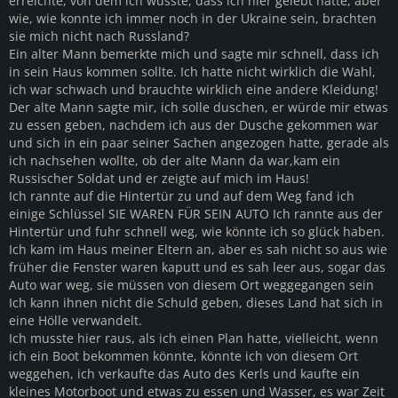
erreichte, von dem ich wusste, dass ich hier gelebt hatte, aber
wie, wie konnte ich immer noch in der Ukraine sein, brachten
sie mich nicht nach Russland?
Ein alter Mann bemerkte mich und sagte mir schnell, dass ich
in sein Haus kommen sollte. Ich hatte nicht wirklich die Wahl,
ich war schwach und brauchte wirklich eine andere Kleidung!
Der alte Mann sagte mir, ich solle duschen, er würde mir etwas
zu essen geben, nachdem ich aus der Dusche gekommen war
und sich in ein paar seiner Sachen angezogen hatte, gerade als
ich nachsehen wollte, ob der alte Mann da war,kam ein
Russischer Soldat und er zeigte auf mich im Haus!
Ich rannte auf die Hintertür zu und auf dem Weg fand ich
einige Schlüssel SIE WAREN FÜR SEIN AUTO Ich rannte aus der
Hintertür und fuhr schnell weg, wie könnte ich so glück haben.
Ich kam im Haus meiner Eltern an, aber es sah nicht so aus wie
früher die Fenster waren kaputt und es sah leer aus, sogar das
Auto war weg, sie müssen von diesem Ort weggegangen sein
Ich kann ihnen nicht die Schuld geben, dieses Land hat sich in
eine Hölle verwandelt.
Ich musste hier raus, als ich einen Plan hatte, vielleicht, wenn
ich ein Boot bekommen könnte, könnte ich von diesem Ort
weggehen, ich verkaufte das Auto des Kerls und kaufte ein
kleines Motorboot und etwas zu essen und Wasser, es war Zeit