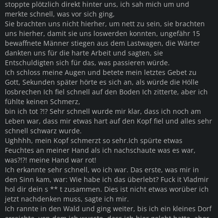
stoppte plötzlich direkt hinter uns, ich sah mich um und
merkte schnell, was vor sich ging,
Sie brachten uns nicht hierher, um nett zu sein, sie brachten
uns hierher, damit sie uns loswerden konnten, ungefähr 15
bewaffnete Männer stiegen aus dem Lastwagen, die Wärter
dankten uns für die harte Arbeit und sagten, sie
Entschuldigten sich für das, was passieren würde.
Ich schloss meine Augen und betete mein letztes Gebet zu
Gott, Sekunden später hörte es sich an, als würde die Hölle
losbrechen Ich fiel schnell auf den Boden Ich zitterte, aber ich
fühlte keinen Schmerz,
bin ich tot ?!? Sehr schnell wurde mir klar, dass ich noch am
Leben war, dass mir etwas hart auf den Kopf fiel und alles sehr
schnell schwarz wurde.
Ughhhh, mein Kopf schmerzt so sehr.Ich spürte etwas
Feuchtes an meiner Hand als ich nachschaute was es war,
was?!?! meine Hand war rot!
Ich erkannte sehr schnell, wo ich war. Das erste, was mir in
den Sinn kam, war: Wie habe ich das überlebt? Fuck it Vladmir
hol dir dein s ** t zusammen. Dies ist nicht etwas worüber ich
jetzt nachdenken muss, sagte ich mir.
Ich rannte in den Wald und ging weiter, bis ich ein kleines Dorf