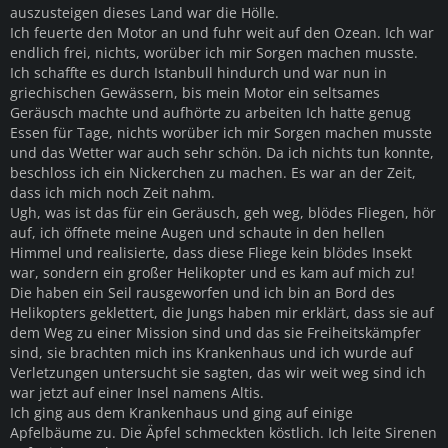
auszusteigen dieses Land war die Hölle.
Ich feuerte den Motor an und fuhr weit auf den Ozean. Ich war
endlich frei, nichts, worüber ich mir Sorgen machen musste.
Ich schaffte es durch Istanbull hindurch und war nun in
griechischen Gewässern, bis mein Motor ein seltsames
Geräusch machte und aufhörte zu arbeiten Ich hatte genug
Essen für Tage, nichts worüber ich mir Sorgen machen musste
und das Wetter war auch sehr schön. Da ich nichts tun konnte,
beschloss ich ein Nickerchen zu machen. Es war an der Zeit,
dass ich mich noch Zeit nahm.
Ugh, was ist das für ein Geräusch, geh weg, blödes Fliegen, hör
auf, ich öffnete meine Augen und schaute in den hellen
Himmel und realisierte, dass diese Fliege kein blödes Insekt
war, sondern ein großer Helikopter und es kam auf mich zu!
Die haben ein Seil rausgeworfen und ich bin an Bord des
Helikopters geklettert, die Jungs haben mir erklärt, dass sie auf
dem Weg zu einer Mission sind und das sie Freiheitskämpfer
sind, sie brachten mich ins Krankenhaus und ich wurde auf
Verletzungen untersucht sie sagten, das wir weit weg sind ich
war jetzt auf einer Insel namens Altis.
Ich ging aus dem Krankenhaus und ging auf einige
Apfelbäume zu. Die Äpfel schmeckten köstlich. Ich leite Sirenen