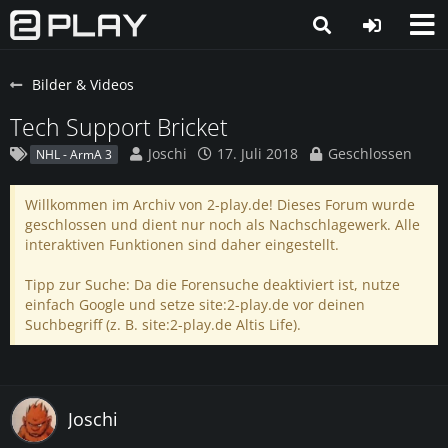
Bilder & Videos
Tech Support Bricket
Joschi
17. Juli 2018
Geschlossen
NHL - ArmA 3
Willkommen im Archiv von 2-play.de! Dieses Forum wurde
geschlossen und dient nur noch als Nachschlagewerk. Alle
interaktiven Funktionen sind daher eingestellt.
Tipp zur Suche: Da die Forensuche deaktiviert ist, nutze
einfach Google und setze site:2-play.de vor deinen
Suchbegriff (z. B. site:2-play.de Altis Life).
Joschi