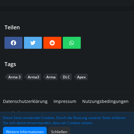
Teilen
Tags
Arma 3
Arma3
Arma
DLC
Apex
Datenschutzerklärung
Impressum
Nutzungsbedingungen
Mitglieder
Diese Seite verwendet Cookies. Durch die Nutzung unserer Seite erklären
Sie sich damit einverstanden, dass wir Cookies setzen.
Community-Software:
WoltLab Suite™
Design: Grafidea
Weitere Informationen
Schließen