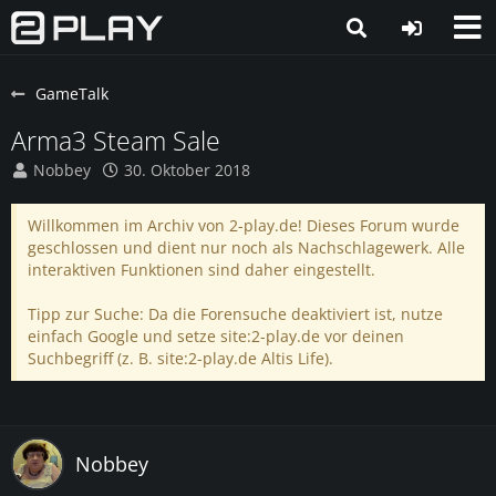
GameTalk
Arma3 Steam Sale
Nobbey
30. Oktober 2018
Willkommen im Archiv von 2-play.de! Dieses Forum wurde
geschlossen und dient nur noch als Nachschlagewerk. Alle
interaktiven Funktionen sind daher eingestellt.
Tipp zur Suche: Da die Forensuche deaktiviert ist, nutze
einfach Google und setze site:2-play.de vor deinen
Suchbegriff (z. B. site:2-play.de Altis Life).
Nobbey