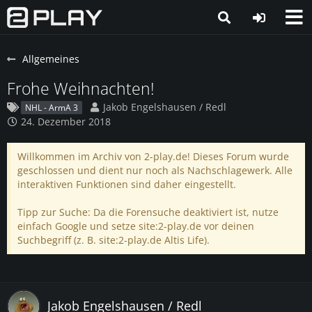
Allgemeines
Frohe Weihnachten!
Jakob Engelshausen / Redl
NHL - ArmA 3
24. Dezember 2018
Willkommen im Archiv von 2-play.de! Dieses Forum wurde
geschlossen und dient nur noch als Nachschlagewerk. Alle
interaktiven Funktionen sind daher eingestellt.
Tipp zur Suche: Da die Forensuche deaktiviert ist, nutze
einfach Google und setze site:2-play.de vor deinen
Suchbegriff (z. B. site:2-play.de Altis Life).
Jakob Engelshausen / Redl