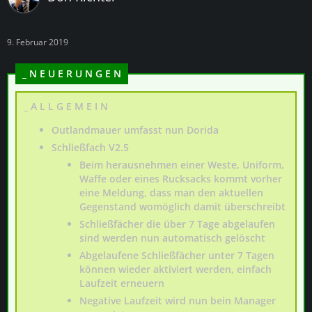
9. Februar 2019
_ N E U E R U N G E N
_ A L L G E M E I N
Outlandmauer umfasst nun Dorida
Schließfach V2.5
Beim herausnehmen einer Weste, Uniform,
Waffe oder eines Rucksacks kommt vorher
eine Meldung, dass man den aktuellen
Gegenstand womöglich damit überschreibt
Schließfächer die über 7 Tage abgelaufen
sind werden nun automatisch gelöscht
Abgelaufene Schließfächer unter 7 Tagen
können wieder aktiviert werden, einfach
Laufzeit erneuern
Negative Laufzeit wird nun bein Manager