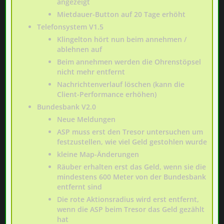
angezeigt
Mietdauer-Button auf 20 Tage erhöht
Telefonsystem V1.5
Klingelton hört nun beim annehmen /
ablehnen auf
Beim annehmen werden die Ohrenstöpsel
nicht mehr entfernt
Nachrichtenverlauf löschen (kann die
Client-Performance erhöhen)
Bundesbank V2.0
Neue Meldungen
ASP muss erst den Tresor untersuchen um
festzustellen, wie viel Geld gestohlen wurde
kleine Map-Änderungen
Räuber erhalten erst das Geld, wenn sie die
mindestens 600 Meter von der Bundesbank
entfernt sind
Die rote Aktionsradius wird erst entfernt,
wenn die ASP beim Tresor das Geld gezählt
hat