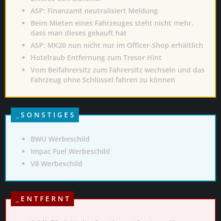
ASP: Finanzamt neutralisiert Meldung
Beim Mieten eines Fahrzeuges steht nicht mehr,
dass man dieses gekauft hat
ASP: MK20 nun nicht nur im Officer-Shop erhältlich
Hotelraub Entfernung zum Tresor Hint
Vom Beifahrersitz zum Fahrersitz wechseln und das
Fahrzeug ohne Schlüssel fahren zu können
_ S O N S T I G E S
BWU Werbeschild
Impac Fuel Werbeschild
V8 Werbeschild
_ E N T F E R N T