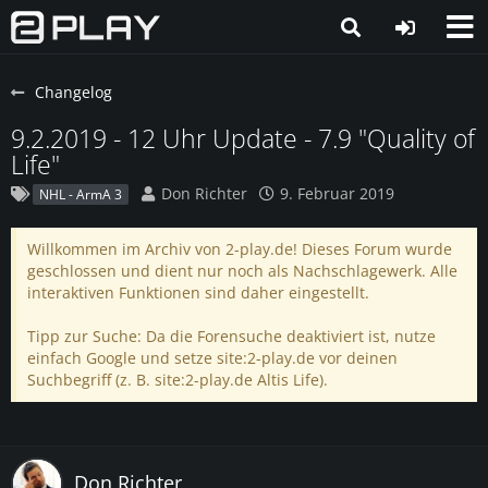
Changelog
9.2.2019 - 12 Uhr Update - 7.9 "Quality of
Life"
Don Richter
9. Februar 2019
NHL - ArmA 3
Willkommen im Archiv von 2-play.de! Dieses Forum wurde
geschlossen und dient nur noch als Nachschlagewerk. Alle
interaktiven Funktionen sind daher eingestellt.
Tipp zur Suche: Da die Forensuche deaktiviert ist, nutze
einfach Google und setze site:2-play.de vor deinen
Suchbegriff (z. B. site:2-play.de Altis Life).
Don Richter