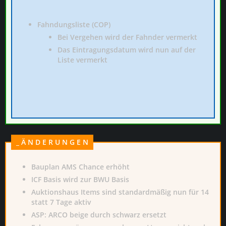
Fahndungsliste (COP)
Bei Vergehen wird der Fahnder vermerkt
Das Eintragungsdatum wird nun auf der
Liste
vermerkt
_ Ä N D E R U N G E N
Bauplan AMS Chance erhöht
ICF Basis wird zur BWU Basis
Auktionshaus Items sind standardmäßig nun für 14
statt 7 Tage aktiv
ASP: ARCO beige durch schwarz ersetzt