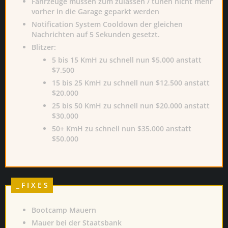
Fahrzeuge müssen zum zulassen / tunen nicht mehr
vorher in die Garage geparkt werden
Notification System Cooldown der gleichen
Nachrichten auf 5 Sekunden gesetzt.
Blitzer:
5 bis 15 KmH zu schnell nun $5.000 anstatt
$7.500
15 bis 25 KmH zu schnell nun $12.500 anstatt
$20.000
25 bis 50 KmH zu schnell nun $20.000 anstatt
$30.000
50+ KmH zu schnell nun $35.000 anstatt
$50.000
_ F I X E S
Bootcamp Mauern
Mauer bei der Staatsbank