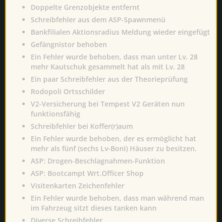
Doppelte Grenzobjekte entfernt
Schreibfehler aus dem ASP-Spawnmenü
Bankfilialen Aktionsradius Meldung wieder eingefügt
Gefängnistor behoben
Ein Fehler wurde behoben, dass man unter Lv. 28
mehr Kautschuk gesammelt hat als mit Lv. 28
Ein paar Schreibfehler aus der Theorieprüfung
Rodopoli Ortsschilder
V2-Versicherung bei Tempest V2 Geräten nun
funktionsfähig
Schreibfehler bei Koffer(r)aum
Ein Fehler wurde behoben, der es ermöglicht hat
mehr als fünf (sechs Lv-Boni) Häuser zu besitzen.
ASP: Drogen-Beschlagnahmen-Funktion
ASP: Bootcampt Wrt.Officer Shop
Visitenkarten Zeichenfehler
Ein Fehler wurde behoben, dass man während man
im Fahrzeug sitzt dieses tanken kann
Diverse Schreibfehler