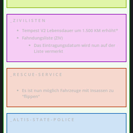
_ Z I V I L I S T E N
Tempest V2 Lebensdauer um 1.500 KM erhöht*
Fahndungsliste (ZIV)
Das Eintragungsdatum wird nun auf der
Liste
vermerkt
_ R E S C U E - S E R V I C E
Es ist nun möglich Fahrzeuge mit Insassen zu
"flippen"
_ A L T I S - S T A T E - P O L I C E