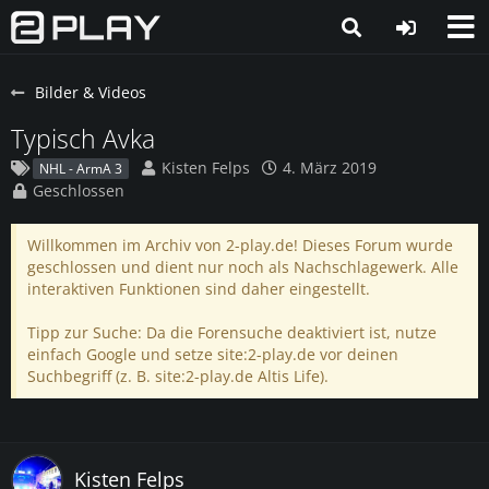
Bilder & Videos
Typisch Avka
Kisten Felps
4. März 2019
NHL - ArmA 3
Geschlossen
Willkommen im Archiv von 2-play.de! Dieses Forum wurde
geschlossen und dient nur noch als Nachschlagewerk. Alle
interaktiven Funktionen sind daher eingestellt.
Tipp zur Suche: Da die Forensuche deaktiviert ist, nutze
einfach Google und setze site:2-play.de vor deinen
Suchbegriff (z. B. site:2-play.de Altis Life).
Kisten Felps