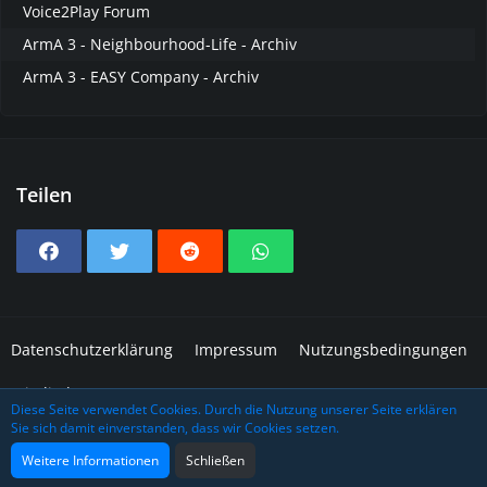
Voice2Play Forum
ArmA 3 - Neighbourhood-Life - Archiv
ArmA 3 - EASY Company - Archiv
Teilen
Datenschutzerklärung
Impressum
Nutzungsbedingungen
Mitglieder
Diese Seite verwendet Cookies. Durch die Nutzung unserer Seite erklären
Sie sich damit einverstanden, dass wir Cookies setzen.
Community-Software:
WoltLab Suite™
Design: Grafidea
Weitere Informationen
Schließen