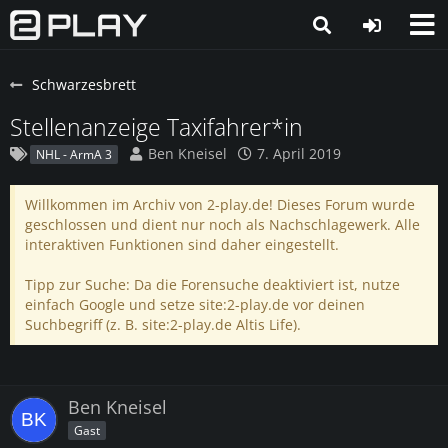
Schwarzesbrett
Stellenanzeige Taxifahrer*in
Ben Kneisel
7. April 2019
NHL - ArmA 3
Willkommen im Archiv von 2-play.de! Dieses Forum wurde
geschlossen und dient nur noch als Nachschlagewerk. Alle
interaktiven Funktionen sind daher eingestellt.
Tipp zur Suche: Da die Forensuche deaktiviert ist, nutze
einfach Google und setze site:2-play.de vor deinen
Suchbegriff (z. B. site:2-play.de Altis Life).
Ben Kneisel
Gast