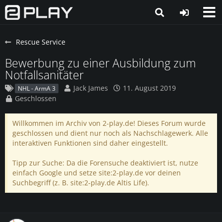
Rescue Service
Bewerbung zu einer Ausbildung zum
Notfallsanitäter
Jack James
11. August 2019
NHL - ArmA 3
Geschlossen
Willkommen im Archiv von 2-play.de! Dieses Forum wurde
geschlossen und dient nur noch als Nachschlagewerk. Alle
interaktiven Funktionen sind daher eingestellt.
Tipp zur Suche: Da die Forensuche deaktiviert ist, nutze
einfach Google und setze site:2-play.de vor deinen
Suchbegriff (z. B. site:2-play.de Altis Life).