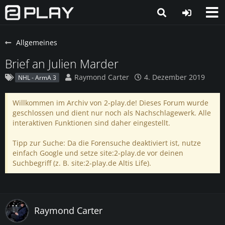
Allgemeines
Brief an Julien Marder
Raymond Carter
4. Dezember 2019
NHL - ArmA 3
Willkommen im Archiv von 2-play.de! Dieses Forum wurde
geschlossen und dient nur noch als Nachschlagewerk. Alle
interaktiven Funktionen sind daher eingestellt.
Tipp zur Suche: Da die Forensuche deaktiviert ist, nutze
einfach Google und setze site:2-play.de vor deinen
Suchbegriff (z. B. site:2-play.de Altis Life).
Raymond Carter