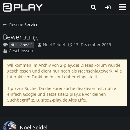
Rescue Service
Bewerbung
Noel Seidel
13. Dezember 2019
NHL - ArmA 3
Geschlossen
Willkommen im Archiv von 2-play.de! Dieses Forum wurde
geschlossen und dient nur noch als Nachschlagewerk. Alle
interaktiven Funktionen sind daher eingestellt.
Tipp zur Suche: Da die Forensuche deaktiviert ist, nutze
einfach Google und setze site:2-play.de vor deinen
Suchbegriff (z. B. site:2-play.de Altis Life).
Noel Seidel