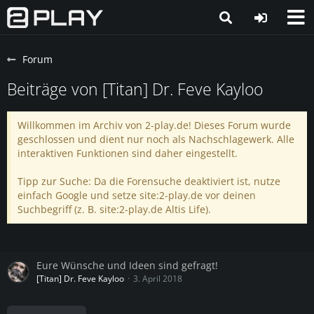
Forum
Beiträge von [Titan] Dr. Feve Kayloo
Willkommen im Archiv von 2-play.de! Dieses Forum wurde
geschlossen und dient nur noch als Nachschlagewerk. Alle
interaktiven Funktionen sind daher eingestellt.
Tipp zur Suche: Da die Forensuche deaktiviert ist, nutze
einfach Google und setze site:2-play.de vor deinen
Suchbegriff (z. B. site:2-play.de Altis Life).
Eure Wünsche und Ideen sind gefragt!
[Titan] Dr. Feve Kayloo
3. April 2018