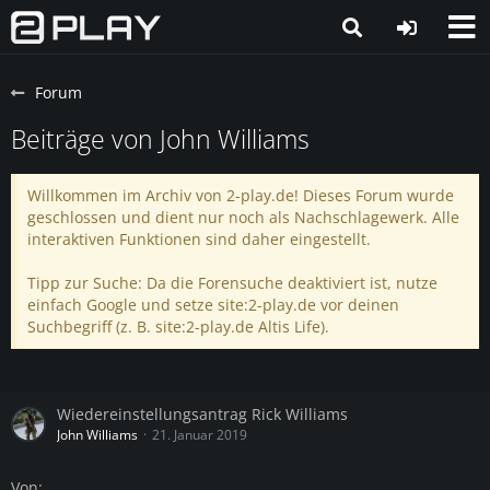
Forum
Beiträge von John Williams
Willkommen im Archiv von 2-play.de! Dieses Forum wurde
geschlossen und dient nur noch als Nachschlagewerk. Alle
interaktiven Funktionen sind daher eingestellt.
Tipp zur Suche: Da die Forensuche deaktiviert ist, nutze
einfach Google und setze site:2-play.de vor deinen
Suchbegriff (z. B. site:2-play.de Altis Life).
Wiedereinstellungsantrag Rick Williams
John Williams
21. Januar 2019
Von: