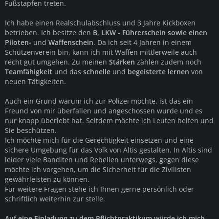
Fußstapfen treten.
Ich habe einen Realschulabschluss und 3 Jahre Kickboxen
betrieben. Ich besitze den
B
,
LKW - Führerschein sowie einen
Piloten-
und
Waffenschein
. Da ich seit 4 Jahren in einem
Schützenverein bin, kann ich mit Waffen mittlerweile auch
recht gut umgehen. Zu meinen
Stärken
zählen zudem noch
Teamfähigkeit
und das
schnelle
und
begeisterte lernen
von
neuen Tätigkeiten.
Auch ein Grund warum ich zur Polizei möchte, ist das ein
Freund von mir überfallen und angeschossen wurde und es
nur knapp überlebt hat. Seitdem möchte ich Leuten helfen und
Sie beschützen.
Ich möchte mich für die Gerechtigkeit einsetzen und eine
sichere Umgebung für das Volk von Altis gestalten. In Altis sind
leider viele Banditen und Rebellen unterwegs, gegen diese
möchte ich vorgehen, um die Sicherheit für die Zivilisten
gewährleisten zu können.
Für weitere Fragen stehe ich Ihnen gerne persönlich oder
schriftlich weiterhin zur stelle.
Auf eine Einladung zu dem Pflichtpraktikum würde ich mich