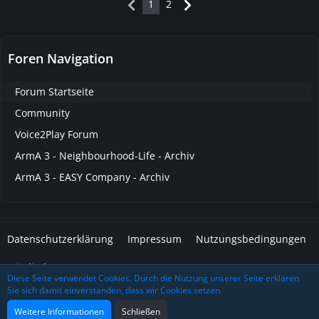
1
2
Foren Navigation
Forum Startseite
Community
Voice2Play Forum
ArmA 3 - Neighbourhood-Life - Archiv
ArmA 3 - EASY Company - Archiv
Datenschutzerklärung
Impressum
Nutzungsbedingungen
Mitglieder
Diese Seite verwendet Cookies. Durch die Nutzung unserer Seite erklären
Sie sich damit einverstanden, dass wir Cookies setzen.
Community-Software:
WoltLab Suite™
Design: Grafidea
Weitere Informationen
Schließen