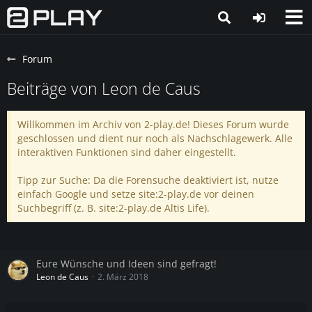
Forum
Beiträge von Leon de Caus
Willkommen im Archiv von 2-play.de! Dieses Forum wurde
geschlossen und dient nur noch als Nachschlagewerk. Alle
interaktiven Funktionen sind daher eingestellt.
Tipp zur Suche: Da die Forensuche deaktiviert ist, nutze
einfach Google und setze site:2-play.de vor deinen
Suchbegriff (z. B. site:2-play.de Altis Life).
Eure Wünsche und Ideen sind gefragt!
Leon de Caus
2. März 2018