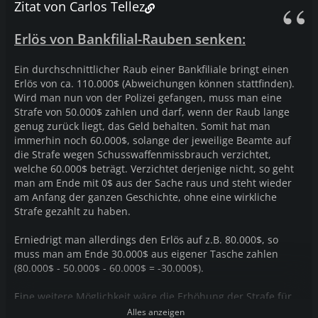
Zitat von Carlos Tellez
Erlös von Bankfilial-Rauben senken:
Ein durchschnittlicher Raub einer Bankfiliale bringt einen
Erlös von ca. 110.000$ (Abweichungen können stattfinden).
Wird man nun von der Polizei gefangen, muss man eine
Strafe von 50.000$ zahlen und darf, wenn der Raub lange
genug zurück liegt, das Geld behalten. Somit hat man
immerhin noch 60.000$, solange der jeweilige Beamte auf
die Strafe wegen Schusswaffenmissbrauch verzichtet,
welche 60.000$ beträgt. Verzichtet derjenige nicht, so geht
man am Ende mit 0$ aus der Sache raus und steht wieder
am Anfang der ganzen Geschichte, ohne eine wirkliche
Strafe gezahlt zu haben.
Erniedrigt man allerdings den Erlös auf z.B. 80.000$, so
muss man am Ende 30.000$ aus eigener Tasche zahlen
(80.000$ - 50.000$ - 60.000$ = -30.000$).
Eine weitere Möglichkeit wäre die Erhöhung der Strafe für
einen BF-Raub.
Alles anzeigen