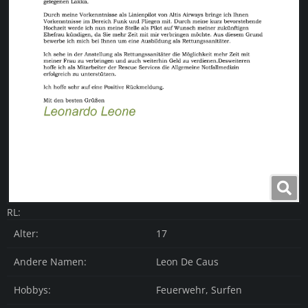
RL:
Alter:
17
Andere Namen:
Leon De Caus
Hobbys:
Feuerwehr, Surfen