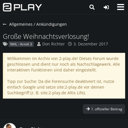
Allgemeines / Ankündigungen
Große Weihnachtsverlosung!
Don Richter
3. Dezember 2017
NHL - ArmA 3
Willkommen im Archiv von 2-play.de! Dieses Forum wurde
geschlossen und dient nur noch als Nachschlagewerk. Alle
interaktiven Funktionen sind daher eingestellt.
Tipp zur Suche: Da die Forensuche deaktiviert ist, nutze
einfach Google und setze site:2-play.de vor deinen
Suchbegriff (z. B. site:2-play.de Altis Life).
1. offizieller Beitrag