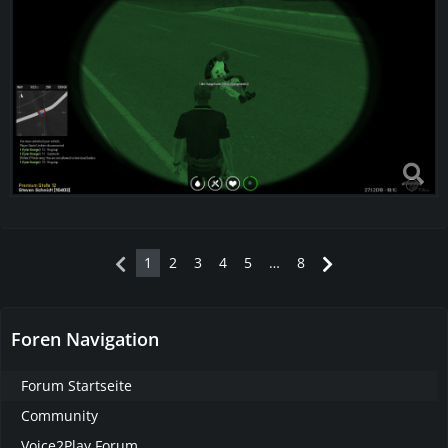
1
2
3
4
5
…
8
Foren Navigation
Forum Startseite
Community
Voice2Play Forum