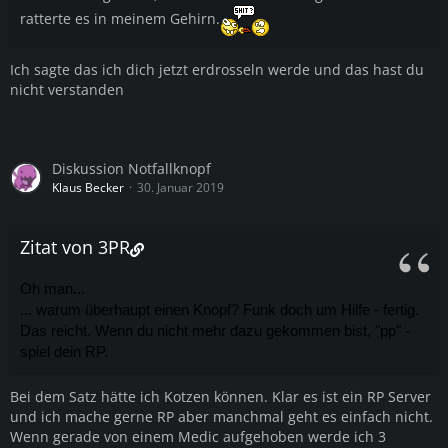
ratterte es in meinem Gehirn.
Ich sagte das ich dich jetzt erdrosseln werde und das hast du
nicht verstanden
Diskussion Notfallknopf
Klaus Becker
30. Januar 2019
Zitat von 3PR
Oh man...
... warum überhaupt einen Knopf? Funk doch um Hilfe - fertig.
Das reicht. Wenn du nicht mehr dazu gekommen bist, "pp" -
spiel dein RP.
Bei dem Satz hätte ich Kotzen können. Klar es ist ein RP Server
und ich mache gerne RP aber manchmal geht es einfach nicht.
Wenn gerade von einem Medic aufgehoben werde ich 3