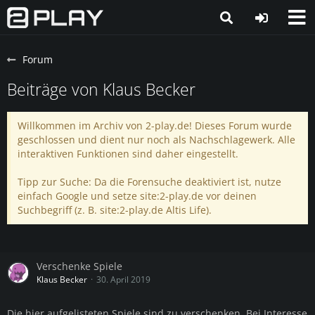
Forum
Beiträge von Klaus Becker
Willkommen im Archiv von 2-play.de! Dieses Forum wurde
geschlossen und dient nur noch als Nachschlagewerk. Alle
interaktiven Funktionen sind daher eingestellt.
Tipp zur Suche: Da die Forensuche deaktiviert ist, nutze
einfach Google und setze site:2-play.de vor deinen
Suchbegriff (z. B. site:2-play.de Altis Life).
Verschenke Spiele
Klaus Becker
30. April 2019
Die hier aufgelisteten Spiele sind zu verschenken. Bei Interesse