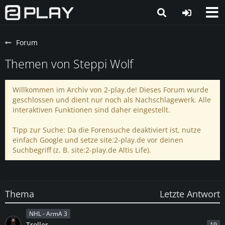
Forum
Themen von Steppi Wolf
Willkommen im Archiv von 2-play.de! Dieses Forum wurde
geschlossen und dient nur noch als Nachschlagewerk. Alle
interaktiven Funktionen sind daher eingestellt.
Tipp zur Suche: Da die Forensuche deaktiviert ist, nutze
einfach Google und setze site:2-play.de vor deinen
Suchbegriff (z. B. site:2-play.de Altis Life).
Thema
Letzte Antwort
NHL - ArmA 3
Troller
19