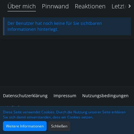
Über mich
Pinnwand
Reaktionen
Letzte A
Der Benutzer hat noch keine für Sie sichtbaren
Informationen hinterlegt.
Datenschutzerklärung
Impressum
Nutzungsbedingungen
Mitglieder
Diese Seite verwendet Cookies. Durch die Nutzung unserer Seite erklären
Sie sich damit einverstanden, dass wir Cookies setzen.
Community-Software:
WoltLab Suite™
Design: Grafidea
Weitere Informationen
Schließen