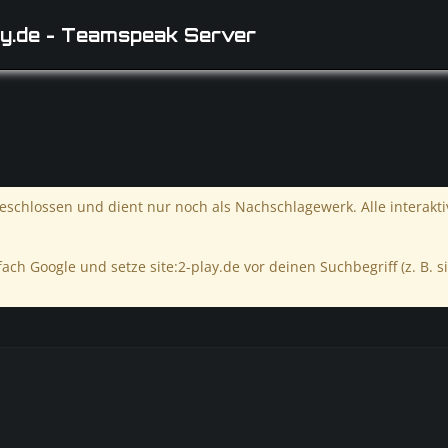
y.de - Teamspeak Server
schlossen und dient nur noch als Nachschlagewerk. Alle interakt
ach Google und setze site:2-play.de vor deinen Suchbegriff (z. B. si