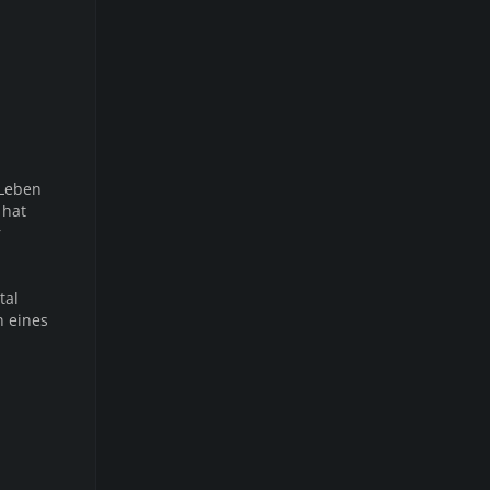
 Leben
 hat
r
tal
n eines