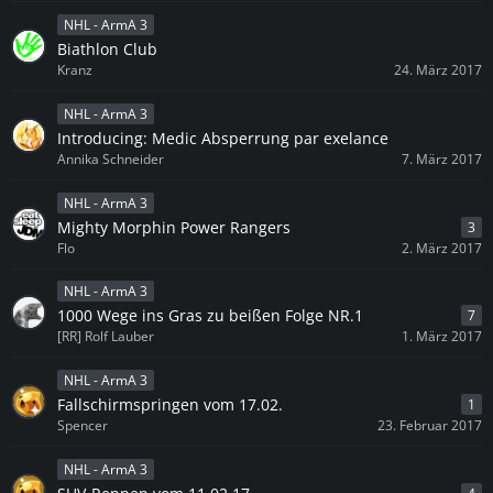
NHL - ArmA 3
Biathlon Club
Kranz
24. März 2017
NHL - ArmA 3
Introducing: Medic Absperrung par exelance
Annika Schneider
7. März 2017
NHL - ArmA 3
Mighty Morphin Power Rangers
3
Flo
2. März 2017
NHL - ArmA 3
1000 Wege ins Gras zu beißen Folge NR.1
7
[RR] Rolf Lauber
1. März 2017
NHL - ArmA 3
Fallschirmspringen vom 17.02.
1
Spencer
23. Februar 2017
NHL - ArmA 3