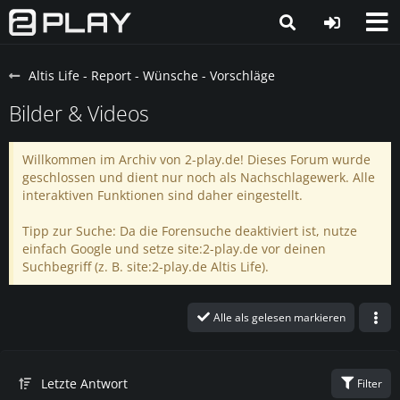
Altis Life - Report - Wünsche - Vorschläge
Bilder & Videos
Willkommen im Archiv von 2-play.de! Dieses Forum wurde
geschlossen und dient nur noch als Nachschlagewerk. Alle
interaktiven Funktionen sind daher eingestellt.
Tipp zur Suche: Da die Forensuche deaktiviert ist, nutze
einfach Google und setze site:2-play.de vor deinen
Suchbegriff (z. B. site:2-play.de Altis Life).
Alle als gelesen markieren
Letzte Antwort
Filter