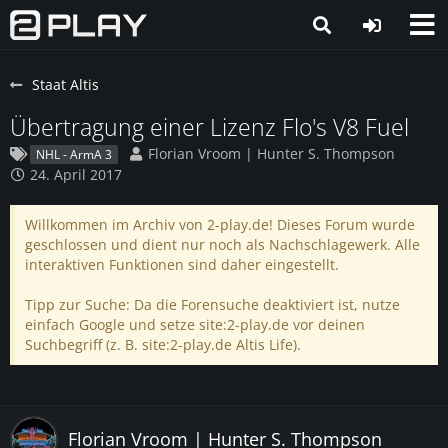
Staat Altis
Übertragung einer Lizenz Flo's V8 Fuel
Florian Vroom | Hunter S. Thompson
NHL - ArmA 3
24. April 2017
Willkommen im Archiv von 2-play.de! Dieses Forum wurde
geschlossen und dient nur noch als Nachschlagewerk. Alle
interaktiven Funktionen sind daher eingestellt.
Tipp zur Suche: Da die Forensuche deaktiviert ist, nutze
einfach Google und setze site:2-play.de vor deinen
Suchbegriff (z. B. site:2-play.de Altis Life).
Florian Vroom | Hunter S. Thompson