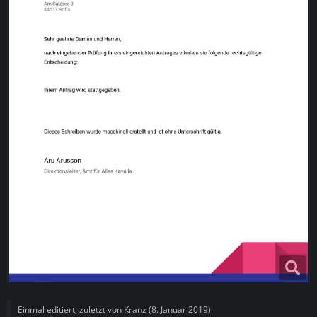
Einmal editiert, zuletzt von
Kranz
(
8. Januar 2019
)