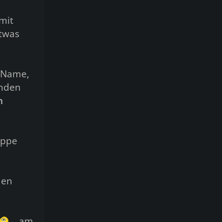
mit
etwas
 Name,
anden
h
ruppe
den
, am