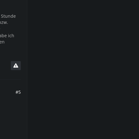
n Stunde
bzw.
r
abe ich
ken
#5