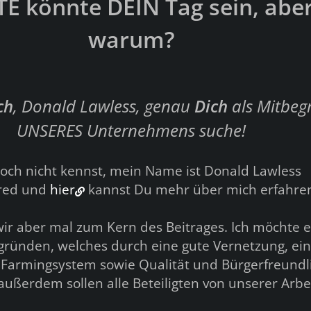
E könnte DEIN Tag sein, abe
warum?
ch
, Donald Lawless, genau
D
ich
als Mitbeg
UNSERES Unternehmens suche!
noch nicht kennst, mein Name ist Donald Lawless
ared und
hier
kannst Du mehr über mich erfahre
 aber mal zum Kern des Beitrages. Ich möchte e
ünden, welches durch eine gute Vernetzung, ein
 Farmingsystem sowie Qualität und Bürgerfreundl
außerdem sollen alle Beteiligten von unserer Arbe