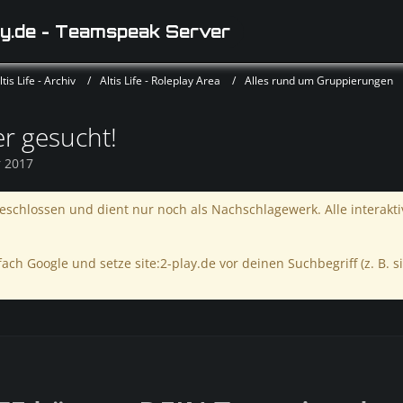
y.de - Teamspeak Server
is Life - Archiv
Altis Life - Roleplay Area
Alles rund um Gruppierungen
 gesucht!
r 2017
schlossen und dient nur noch als Nachschlagewerk. Alle interakt
ach Google und setze site:2-play.de vor deinen Suchbegriff (z. B. si