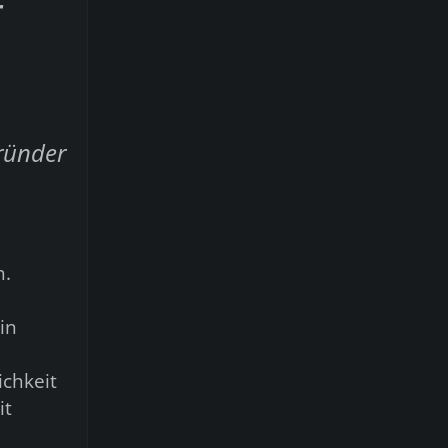
r
ründer
n.
in
ichkeit
it