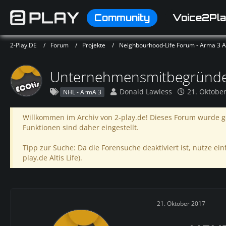
Community
Voice2Pla
2-Play.DE
Forum
Projekte
Neighbourhood-Life Forum - Arma 3 Alt
Unternehmensmitbegründer
Donald Lawless
21. Oktobe
NHL - ArmA 3
Willkommen im Archiv von 2-play.de! Dieses Forum wurde ge
Funktionen sind daher eingestellt.
Tipp zur Suche: Da die Forensuche deaktiviert ist, nutze einf
play.de Altis Life).
21. Oktober 2017