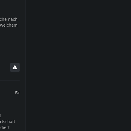
uche nach
n welchem
#3
t
rtschaft
diert