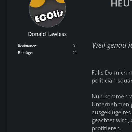
HEUT
Donald Lawless
Weil genau
i
Reaktionen
31
Beiträge
21
Falls Du mich 
politician-squ
Nun kommen wir
Unternehmen gr
ausgeklügeltes
geachtet wird, 
profitieren.