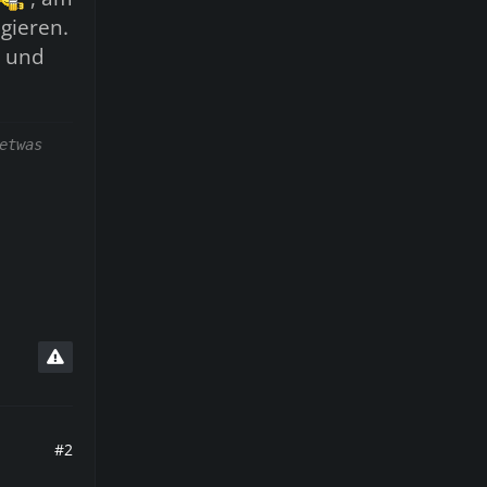
gieren.
n und
etwas
#2