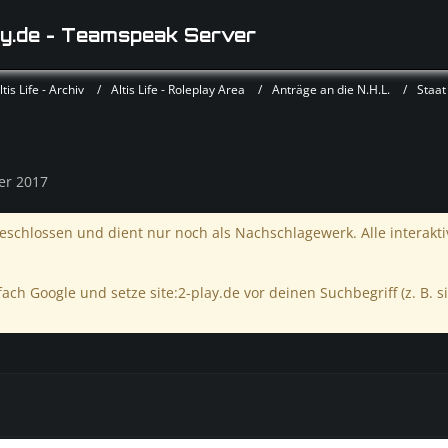
y.de - Teamspeak Server
is Life - Archiv
Altis Life - Roleplay Area
Anträge an die N.H.L.
Staat 
er 2017
schlossen und dient nur noch als Nachschlagewerk. Alle interakt
ach Google und setze site:2-play.de vor deinen Suchbegriff (z. B. si