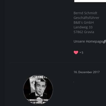
Bernd Schmidt
Geschäftsführer
B&B´s GmbH
Landweg 33
57862 Gravia
Unsere Homepage
5
16. Dezember 2017