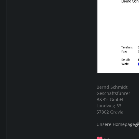
Bernd Schmidt
Geschäftsführer
B&B´s GmbH
Landweg 33
57862 Gravia
Unsere Homepage