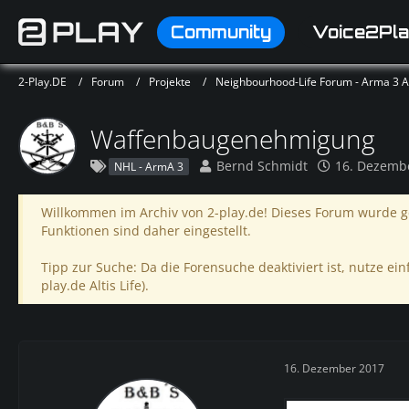
Community
Voice2Pla
2-Play.DE
Forum
Projekte
Neighbourhood-Life Forum - Arma 3 Alt
Waffenbaugenehmigung
Bernd Schmidt
16. Dezemb
NHL - ArmA 3
Willkommen im Archiv von 2-play.de! Dieses Forum wurde ge
Funktionen sind daher eingestellt.
Tipp zur Suche: Da die Forensuche deaktiviert ist, nutze einf
play.de Altis Life).
16. Dezember 2017