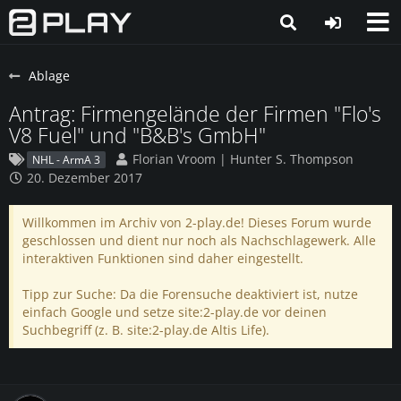
Ablage
Antrag: Firmengelände der Firmen "Flo's
V8 Fuel" und "B&B's GmbH"
Florian Vroom | Hunter S. Thompson
NHL - ArmA 3
20. Dezember 2017
Willkommen im Archiv von 2-play.de! Dieses Forum wurde
geschlossen und dient nur noch als Nachschlagewerk. Alle
interaktiven Funktionen sind daher eingestellt.
Tipp zur Suche: Da die Forensuche deaktiviert ist, nutze
einfach Google und setze site:2-play.de vor deinen
Suchbegriff (z. B. site:2-play.de Altis Life).