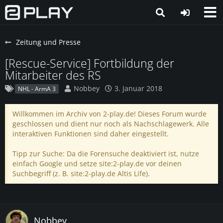
Zeitung und Presse
[Rescue-Service] Fortbildung der
Mitarbeiter des RS
Nobbey
3. Januar 2018
NHL - ArmA 3
Willkommen im Archiv von 2-play.de! Dieses Forum wurde
geschlossen und dient nur noch als Nachschlagewerk. Alle
interaktiven Funktionen sind daher eingestellt.
Tipp zur Suche: Da die Forensuche deaktiviert ist, nutze
einfach Google und setze site:2-play.de vor deinen
Suchbegriff (z. B. site:2-play.de Altis Life).
Nobbey