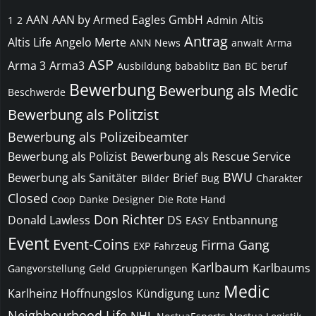
AAN
AAN by Armed Eagles GmbH
Altis
1
2
Admin
Antrag
Altis Life
Angelo Merte
ANN News
anwalt
Arma
ASP
Arma 3
Arma3
Ausbildung
babablitz
Ban
BC
beruf
Bewerbung
Bewerbung als Medic
Beschwerde
Bewerbung als Politzist
Bewerbung als Polizeibeamter
Bewerbung als Polizist
Bewerbung als Rescue Service
BWU
Bewerbung als Sanitäter
Brief
Bilder
Bug
Charakter
Closed
Coop
Danke
Designer
Die Rote Hand
Don Richter
Donald Lawless
DS
Entbannung
EASY
Event
Event-Coins
Firma
Gang
EXP
Fahrzeug
Karlbaum
Karlbaums
Gangvorstellung
Geld
Gruppierungen
Medic
Karlheinz Hoffnungslos
Kündigung
Lunz
Neighbourhood Life