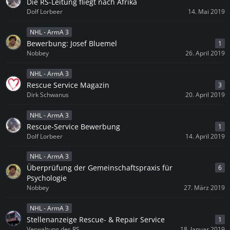
Die RS-Leitung fliegt nach Afrika
Dolf Lorbeer
14. Mai 2019
NHL - ArmA 3
Bewerbung: Josef Bluemel
1
Nobbey
26. April 2019
NHL - ArmA 3
Rescue Service Magazin
3
Dirk Schwanus
20. April 2019
NHL - ArmA 3
Rescue-Service Bewerbung
1
Dolf Lorbeer
14. April 2019
NHL - ArmA 3
Überprüfung der Gemeinschaftspraxis für
6
Psychologie
Nobbey
27. März 2019
NHL - ArmA 3
Stellenanzeige Rescue- & Repair Service
1
Verwaltung des RS
18. Januar 2019