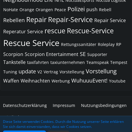
NHL
NoctuaEsports
Noctua Logistik
Polizei
push
NoHate
Orange
Orangen
Peace
Rebell
Repair
Repair-Service
Rebellen
Repair Service
rescue
Rescue-Service
Reperatur Service
Rescue Service
Rettungssanitäter
Roleplay
RP
SE
Scorpion
Scorpion Entertainment
Supporter
Tankstelle
taxifahrten
taxiunternehmen
Teamspeak
Tempest
Vorstellung
update
Tuning
V2
Vertrag
Vorstelleung
WuhuuuEvent!
Waffen
Weihnachten
Werbung
Youtube
Datenschutzerklärung
Impressum
Nutzungsbedingungen
Mitglieder
Diese Seite verwendet Cookies. Durch die Nutzung unserer Seite erklären
Sie sich damit einverstanden, dass wir Cookies setzen.