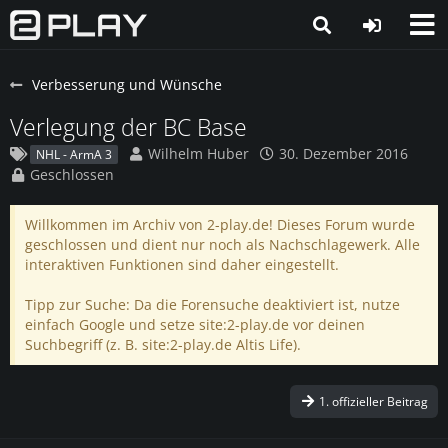
Verbesserung und Wünsche
Verlegung der BC Base
Wilhelm Huber
30. Dezember 2016
NHL - ArmA 3
Geschlossen
Willkommen im Archiv von 2-play.de! Dieses Forum wurde
geschlossen und dient nur noch als Nachschlagewerk. Alle
interaktiven Funktionen sind daher eingestellt.
Tipp zur Suche: Da die Forensuche deaktiviert ist, nutze
einfach Google und setze site:2-play.de vor deinen
Suchbegriff (z. B. site:2-play.de Altis Life).
1. offizieller Beitrag