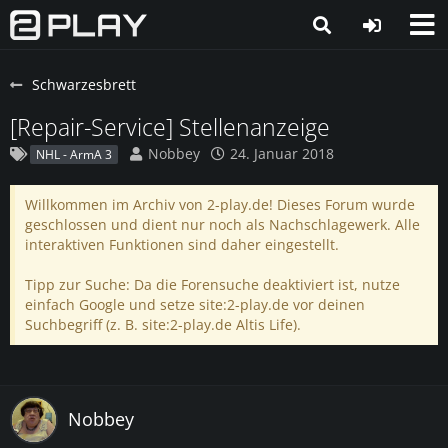
Schwarzesbrett
[Repair-Service] Stellenanzeige
Nobbey
24. Januar 2018
NHL - ArmA 3
Willkommen im Archiv von 2-play.de! Dieses Forum wurde
geschlossen und dient nur noch als Nachschlagewerk. Alle
interaktiven Funktionen sind daher eingestellt.
Tipp zur Suche: Da die Forensuche deaktiviert ist, nutze
einfach Google und setze site:2-play.de vor deinen
Suchbegriff (z. B. site:2-play.de Altis Life).
Nobbey