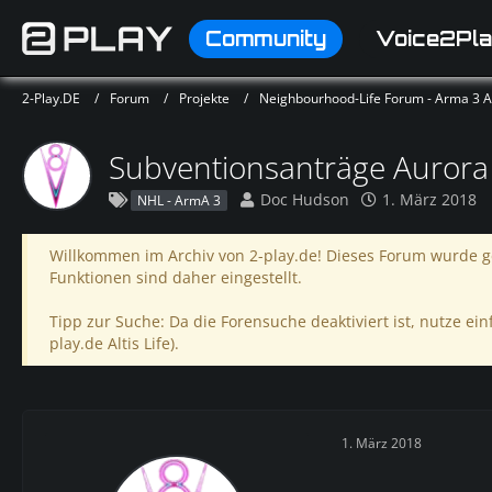
Community
Voice2Pla
2-Play.DE
Forum
Projekte
Neighbourhood-Life Forum - Arma 3 Alt
Subventionsanträge Aurora
Doc Hudson
1. März 2018
NHL - ArmA 3
Willkommen im Archiv von 2-play.de! Dieses Forum wurde ge
Funktionen sind daher eingestellt.
Tipp zur Suche: Da die Forensuche deaktiviert ist, nutze einf
play.de Altis Life).
1. März 2018