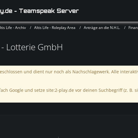
y.de - Teamspeak Server
is Life - Archiv
Altis Life - Roleplay Area
Anträge an die N.H.L.
Fina
 - Lotterie GmbH
schlossen und dient nur noch als Nachschlagewerk. Alle interakt
ach Google und setze site:2-play.de vor deinen Suchbegriff (z. B. si