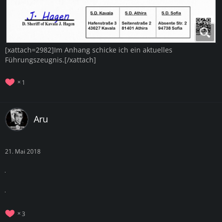
[xattach=2982]Im Anhang schicke ich ein aktuelles
Führungszeugnis.[/xattach]
1
Aru
21. Mai 2018
3