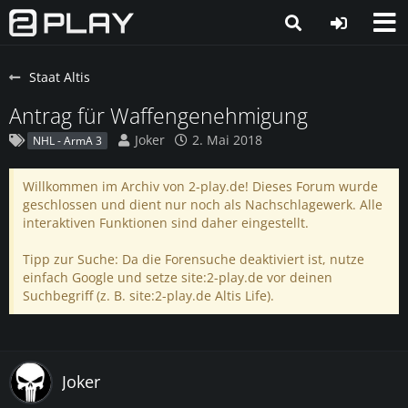
Staat Altis
Antrag für Waffengenehmigung
Joker
2. Mai 2018
NHL - ArmA 3
Willkommen im Archiv von 2-play.de! Dieses Forum wurde
geschlossen und dient nur noch als Nachschlagewerk. Alle
interaktiven Funktionen sind daher eingestellt.
Tipp zur Suche: Da die Forensuche deaktiviert ist, nutze
einfach Google und setze site:2-play.de vor deinen
Suchbegriff (z. B. site:2-play.de Altis Life).
Joker